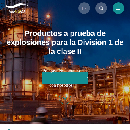


Es
Productos a prueba de
explosiones para la División 1 de
la clase II
Póngase en contacto

con nosotros
