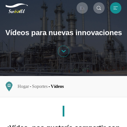


Es
Vídeos para nuevas innovaciones

Hogar
Soportes
Vídeos