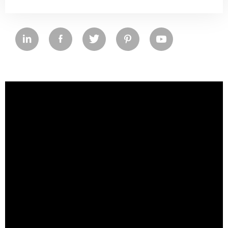
NOSOTROS





