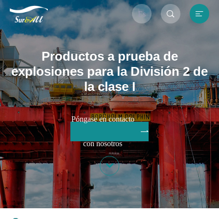


Es
Productos a prueba de
explosiones para la División 2 de
la clase I
Póngase en contacto

con nosotros
